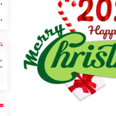
بر
مو