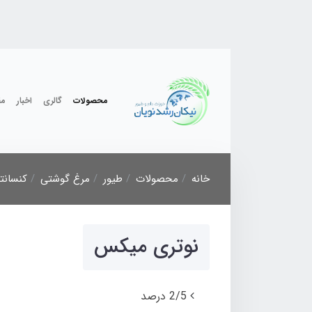
محصولات
گالری
اخبار
مق
خانه
محصولات
طیور
مرغ گوشتی
کنسانتر
نوتری میکس
2/5 درصد