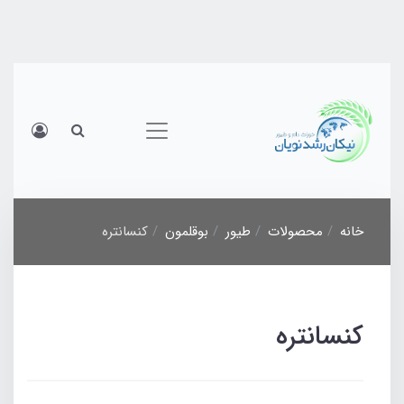
خانه
محصولات
طیور
بوقلمون
کنسانتره
کنسانتره