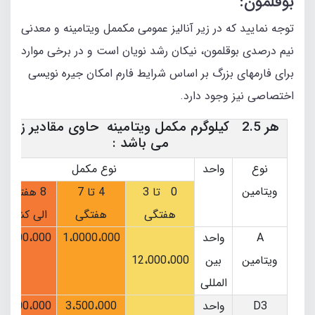
بوقلمون:
توجه نمایید که در زیر آنالیز عمومی مکممل ویتامینه و معدنی
نیم درصدی بوقلمون، نیکان رشد نویان است و در برخی موارد
برای فارمهای بزرگ بر اساس شرایط فارم امکان جیره نویسی
اختصاصی نیز وجود دارد.
هر 2.5 کیلوگرم مکمل ویتامینه حاوی مقادیر زیر
می باشد :
نوع
واحد
نوع مکمل
ویتامین
0 تا 3
4 تا 7
8 هفتگی
هفتگی
هفتگی
الی کشتار
A
واحد
1،0000،000
7،000،000
ویتامین
بین
12،000،000
المللی
D3
واحد
3،500،000
3،000،000