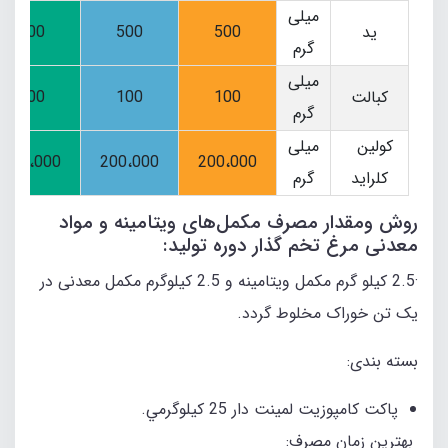
میلی
ید
500
500
500
گرم
میلی
کبالت
100
100
300
گرم
کولین
میلی
200،000
200،000
200،000
کلراید
گرم
روش ومقدار مصرف مکمل‌های ویتامینه و مواد
معدنی مرغ تخم گذار دوره تولید:
·2.5 کیلو گرم مکمل ویتامینه و 2.5 کیلوگرم مکمل معدنی در
یک تن خوراک مخلوط گردد.
بسته بندی:
پاكت کامپوزیت لمینت دار 25 كيلوگرمي.
بهترین زمان مصرف: