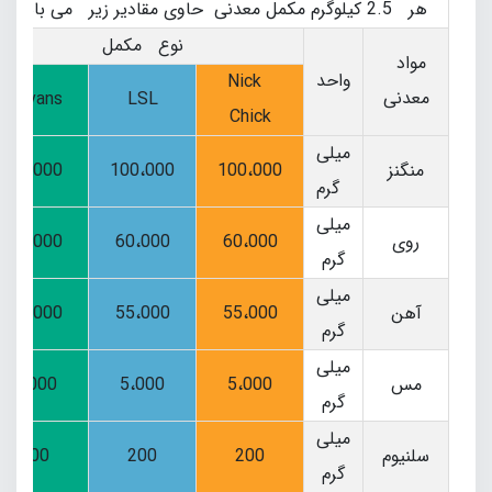
هر 2.5 کیلوگرم مکمل معدنی حاوی مقادیر زیر می باشد :
نوع مکمل
مواد
واحد
Nick
معدنی
Bovans
LSL
Chick
میلی
منگنز
100،000
100،000
70،000
گرم
میلی
روی
60،000
60،000
70،000
گرم
میلی
آهن
55،000
55،000
60،000
گرم
میلی
مس
5،000
5،000
8،000
گرم
میلی
سلنیوم
200
200
200
گرم