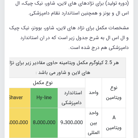
(دوره تولید) برای نژادهای های لاین، شاور، نیک چیک، ال
اس ال و بونز و همچنین استاندارد نظام دامپزشکی.
مشخصات مکمل برای نژاد های لاین، شاور، بوونز، نیک چیک
و ال اس ال به شرح جدول زیر است که در ان استاندارد
دامپزشکی هم درج شده است.
هر 2.5 کیلوگرم مکمل ویتامینه حاوی مقادیر زیر برای نژاد
های لاین و شاور می باشد :
نوع مکمل
نوع
واحد
استاندارد
ویتامین
Shaver
Hy-line
دامپزشکی
واحد
A
بین
9،300،000
8،000،000
11،000،000
ویتامین
المللی