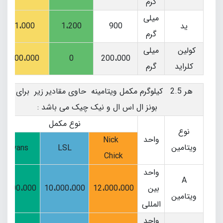
گرم
میلی
ید
900
1،200
1،000
گرم
کولین
میلی
200،000
0
200،000
کلراید
گرم
هر 2.5 کیلوگرم مکمل ویتامینه حاوی مقادیر زیر برای نژاد
بونز ال اس ال و نیک چیک می باشد :
نوع مکمل
نوع
واحد
Nick
ویتامین
Bovans
LSL
Chick
واحد
A
بین
12،000،000
10،000،000
0،000،000
ویتامین
المللی
واحد