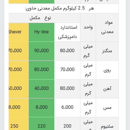
هر 2.5 کیلوگرم مکمل معدنی حاوی:
نوع مکمل
مواد
واحد
استاندارد
معدنی
Shaver
Hy-line
دامپزشکی
میلی
منگنز
80،000
90،000
70،000
گرم
میلی
روی
70،000
80،000
70،000
گرم
میلی
آهن
80،000
40،000
60،000
گرم
میلی
مس
6،000
8،000
8،000
گرم
میلی
سلنیوم
200
220
250