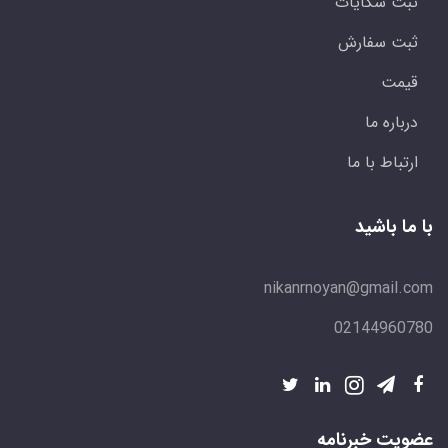
ثبت شکایات
ثبت سفارش
قیمت
درباره ما
ارتباط با ما
با ما باشید
nikanrnoyan@gmail.com
02144960780
عضویت خبرنامه